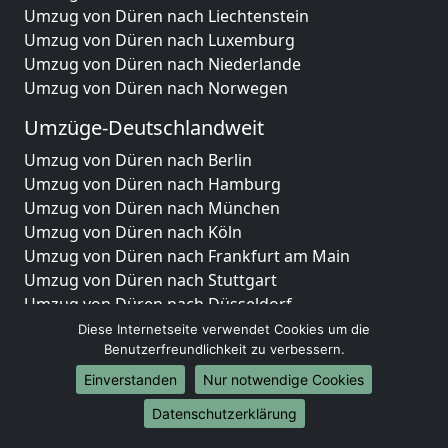
Umzug von Düren nach Liechtenstein
Umzug von Düren nach Luxemburg
Umzug von Düren nach Niederlande
Umzug von Düren nach Norwegen
Umzüge-Deutschlandweit
Umzug von Düren nach Berlin
Umzug von Düren nach Hamburg
Umzug von Düren nach München
Umzug von Düren nach Köln
Umzug von Düren nach Frankfurt am Main
Umzug von Düren nach Stuttgart
Umzug von Düren nach Düsseldorf
Umzug von Düren nach Leipzig
Diese Internetseite verwendet Cookies um die
Umzug von Düren nach Dortmund
Benutzerfreundlichkeit zu verbessern.
Umzug von Düren nach Essen
Einverstanden
Nur notwendige Cookies
Umzug von Düren nach Bremen
Datenschutzerklärung
Umzug von Düren nach Dresden
Umzug von Düren nach Hannover