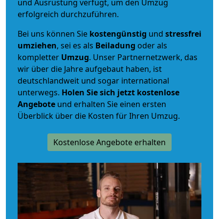
und Ausrüstung verfügt, um den Umzug
erfolgreich durchzuführen.
Bei uns können Sie
kostengünstig
und
stressfrei
umziehen
, sei es als
Beiladung
oder als
kompletter
Umzug
. Unser Partnernetzwerk, das
wir über die Jahre aufgebaut haben, ist
deutschlandweit und sogar international
unterwegs.
Holen Sie sich jetzt kostenlose
Angebote
und erhalten Sie einen ersten
Überblick über die Kosten für Ihren Umzug.
Kostenlose Angebote erhalten