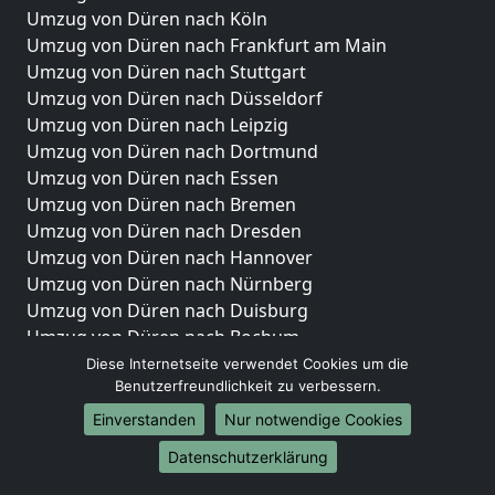
Umzug von Düren nach Köln
Umzug von Düren nach Frankfurt am Main
Umzug von Düren nach Stuttgart
Umzug von Düren nach Düsseldorf
Umzug von Düren nach Leipzig
Umzug von Düren nach Dortmund
Umzug von Düren nach Essen
Umzug von Düren nach Bremen
Umzug von Düren nach Dresden
Umzug von Düren nach Hannover
Umzug von Düren nach Nürnberg
Umzug von Düren nach Duisburg
Umzug von Düren nach Bochum
Umzug von Düren nach Wuppertal
Diese Internetseite verwendet Cookies um die
Benutzerfreundlichkeit zu verbessern.
Umzug von Düren nach Bielefeld
Umzug von Düren nach Bonn
Einverstanden
Nur notwendige Cookies
Umzug von Düren nach Münster
Datenschutzerklärung
Internationale-Umzüge