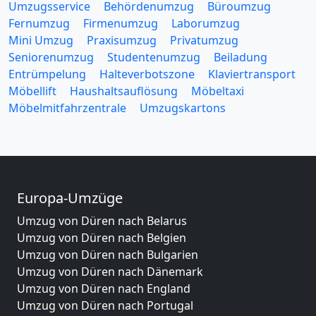
Umzugsservice
Behördenumzug
Büroumzug
Fernumzug
Firmenumzug
Laborumzug
Mini Umzug
Praxisumzug
Privatumzug
Seniorenumzug
Studentenumzug
Beiladung
Entrümpelung
Halteverbotszone
Klaviertransport
Möbellift
Haushaltsauflösung
Möbeltaxi
Möbelmitfahrzentrale
Umzugskartons
Europa-Umzüge
Umzug von Düren nach Belarus
Umzug von Düren nach Belgien
Umzug von Düren nach Bulgarien
Umzug von Düren nach Dänemark
Umzug von Düren nach England
Umzug von Düren nach Portugal