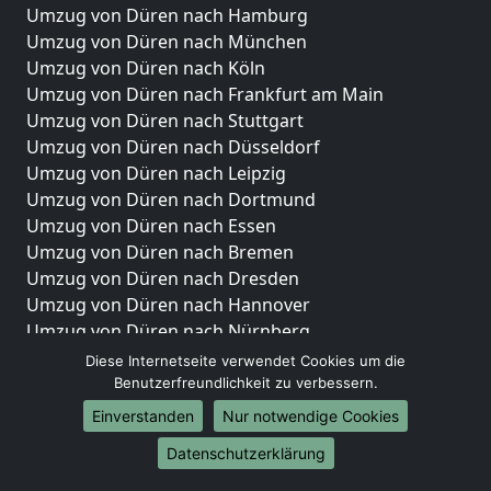
Umzug von Düren nach Hamburg
Umzug von Düren nach München
Umzug von Düren nach Köln
Umzug von Düren nach Frankfurt am Main
Umzug von Düren nach Stuttgart
Umzug von Düren nach Düsseldorf
Umzug von Düren nach Leipzig
Umzug von Düren nach Dortmund
Umzug von Düren nach Essen
Umzug von Düren nach Bremen
Umzug von Düren nach Dresden
Umzug von Düren nach Hannover
Umzug von Düren nach Nürnberg
Umzug von Düren nach Duisburg
Diese Internetseite verwendet Cookies um die
Umzug von Düren nach Bochum
Benutzerfreundlichkeit zu verbessern.
Umzug von Düren nach Wuppertal
Einverstanden
Nur notwendige Cookies
Umzug von Düren nach Bielefeld
Datenschutzerklärung
Umzug von Düren nach Bonn
Umzug von Düren nach Münster