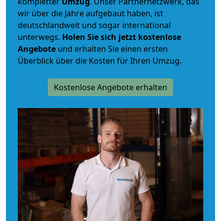
kompletter
Umzug
. Unser Partnernetzwerk, das
wir über die Jahre aufgebaut haben, ist
deutschlandweit und sogar international
unterwegs.
Holen Sie sich jetzt kostenlose
Angebote
und erhalten Sie einen ersten
Überblick über die Kosten für Ihren Umzug.
Kostenlose Angebote erhalten