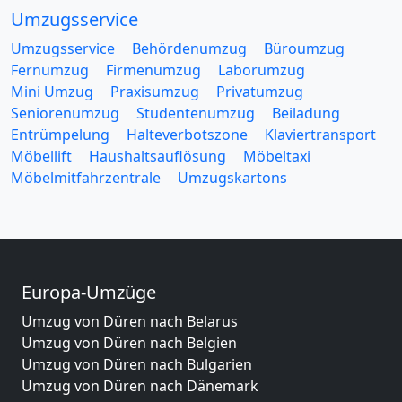
Umzugsservice
Umzugsservice
Behördenumzug
Büroumzug
Fernumzug
Firmenumzug
Laborumzug
Mini Umzug
Praxisumzug
Privatumzug
Seniorenumzug
Studentenumzug
Beiladung
Entrümpelung
Halteverbotszone
Klaviertransport
Möbellift
Haushaltsauflösung
Möbeltaxi
Möbelmitfahrzentrale
Umzugskartons
Europa-Umzüge
Umzug von Düren nach Belarus
Umzug von Düren nach Belgien
Umzug von Düren nach Bulgarien
Umzug von Düren nach Dänemark