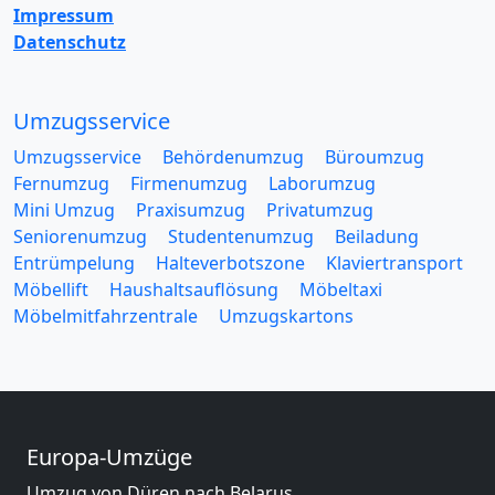
Impressum
Datenschutz
Umzugsservice
Umzugsservice
Behördenumzug
Büroumzug
Fernumzug
Firmenumzug
Laborumzug
Mini Umzug
Praxisumzug
Privatumzug
Seniorenumzug
Studentenumzug
Beiladung
Entrümpelung
Halteverbotszone
Klaviertransport
Möbellift
Haushaltsauflösung
Möbeltaxi
Möbelmitfahrzentrale
Umzugskartons
Europa-Umzüge
Umzug von Düren nach Belarus