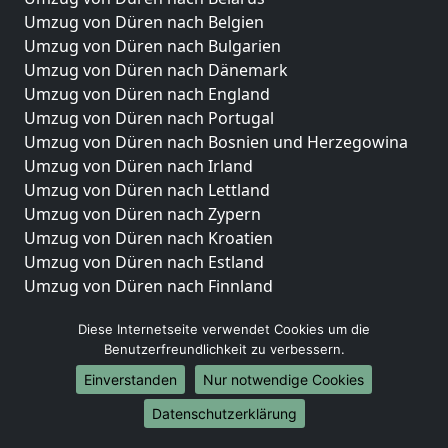
Umzug von Düren nach Belgien
Umzug von Düren nach Bulgarien
Umzug von Düren nach Dänemark
Umzug von Düren nach England
Umzug von Düren nach Portugal
Umzug von Düren nach Bosnien und Herzegowina
Umzug von Düren nach Irland
Umzug von Düren nach Lettland
Umzug von Düren nach Zypern
Umzug von Düren nach Kroatien
Umzug von Düren nach Estland
Umzug von Düren nach Finnland
Umzug von Düren nach Frankreich
Diese Internetseite verwendet Cookies um die
Umzug von Düren nach Griechenland
Benutzerfreundlichkeit zu verbessern.
Umzug von Düren nach Italien
Umzug von Düren nach Liechtenstein
Einverstanden
Nur notwendige Cookies
Umzug von Düren nach Luxemburg
Datenschutzerklärung
Umzug von Düren nach Niederlande