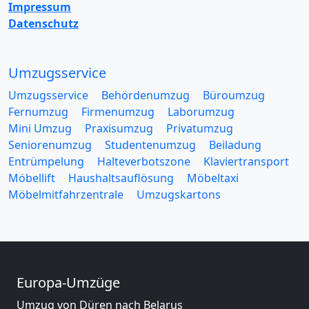
Impressum
Datenschutz
Umzugsservice
Umzugsservice
Behördenumzug
Büroumzug
Fernumzug
Firmenumzug
Laborumzug
Mini Umzug
Praxisumzug
Privatumzug
Seniorenumzug
Studentenumzug
Beiladung
Entrümpelung
Halteverbotszone
Klaviertransport
Möbellift
Haushaltsauflösung
Möbeltaxi
Möbelmitfahrzentrale
Umzugskartons
Europa-Umzüge
Umzug von Düren nach Belarus