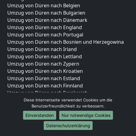
Umzug von Düren nach Belgien
Umzug von Düren nach Bulgarien
Umzug von Düren nach Dänemark
Umzug von Düren nach England
Umzug von Düren nach Portugal
Umzug von Düren nach Bosnien und Herzegowina
Umzug von Düren nach Irland
Umzug von Düren nach Lettland
Umzug von Düren nach Zypern
Umzug von Düren nach Kroatien
Umzug von Düren nach Estland
Umzug von Düren nach Finnland
Umzug von Düren nach Frankreich
Umzug von Düren nach Griechenland
Diese Internetseite verwendet Cookies um die
Benutzerfreundlichkeit zu verbessern.
Umzug von Düren nach Italien
Umzug von Düren nach Liechtenstein
Einverstanden
Nur notwendige Cookies
Umzug von Düren nach Luxemburg
Datenschutzerklärung
Umzug von Düren nach Niederlande