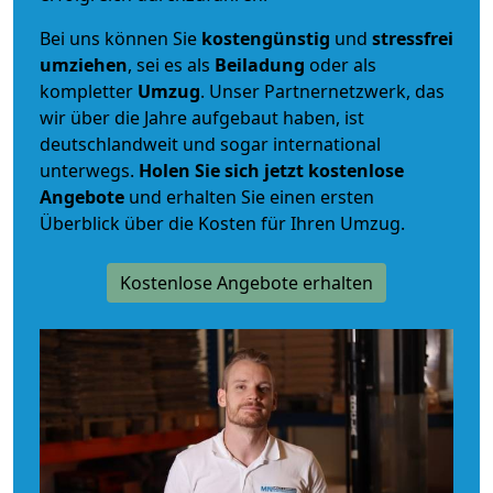
Bei uns können Sie
kostengünstig
und
stressfrei
umziehen
, sei es als
Beiladung
oder als
kompletter
Umzug
. Unser Partnernetzwerk, das
wir über die Jahre aufgebaut haben, ist
deutschlandweit und sogar international
unterwegs.
Holen Sie sich jetzt kostenlose
Angebote
und erhalten Sie einen ersten
Überblick über die Kosten für Ihren Umzug.
Kostenlose Angebote erhalten