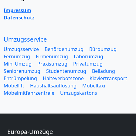
Impressum
Datenschutz
Umzugsservice
Umzugsservice
Behördenumzug
Büroumzug
Fernumzug
Firmenumzug
Laborumzug
Mini Umzug
Praxisumzug
Privatumzug
Seniorenumzug
Studentenumzug
Beiladung
Entrümpelung
Halteverbotszone
Klaviertransport
Möbellift
Haushaltsauflösung
Möbeltaxi
Möbelmitfahrzentrale
Umzugskartons
Europa-Umzüge