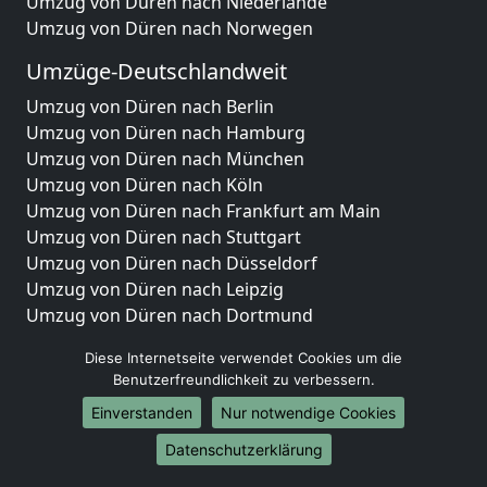
Umzug von Düren nach Niederlande
Umzug von Düren nach Norwegen
Umzüge-Deutschlandweit
Umzug von Düren nach Berlin
Umzug von Düren nach Hamburg
Umzug von Düren nach München
Umzug von Düren nach Köln
Umzug von Düren nach Frankfurt am Main
Umzug von Düren nach Stuttgart
Umzug von Düren nach Düsseldorf
Umzug von Düren nach Leipzig
Umzug von Düren nach Dortmund
Umzug von Düren nach Essen
Diese Internetseite verwendet Cookies um die
Umzug von Düren nach Bremen
Benutzerfreundlichkeit zu verbessern.
Umzug von Düren nach Dresden
Einverstanden
Nur notwendige Cookies
Umzug von Düren nach Hannover
Umzug von Düren nach Nürnberg
Datenschutzerklärung
Umzug von Düren nach Duisburg