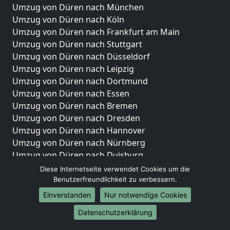
Umzug von Düren nach München
Umzug von Düren nach Köln
Umzug von Düren nach Frankfurt am Main
Umzug von Düren nach Stuttgart
Umzug von Düren nach Düsseldorf
Umzug von Düren nach Leipzig
Umzug von Düren nach Dortmund
Umzug von Düren nach Essen
Umzug von Düren nach Bremen
Umzug von Düren nach Dresden
Umzug von Düren nach Hannover
Umzug von Düren nach Nürnberg
Umzug von Düren nach Duisburg
Umzug von Düren nach Bochum
Diese Internetseite verwendet Cookies um die
Umzug von Düren nach Wuppertal
Benutzerfreundlichkeit zu verbessern.
Umzug von Düren nach Bielefeld
Einverstanden
Nur notwendige Cookies
Umzug von Düren nach Bonn
Datenschutzerklärung
Umzug von Düren nach Münster