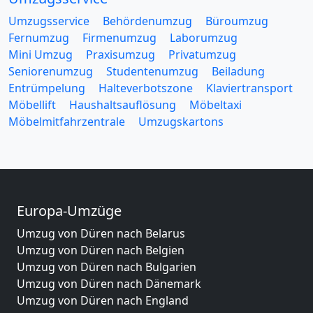
Umzugsservice
Behördenumzug
Büroumzug
Fernumzug
Firmenumzug
Laborumzug
Mini Umzug
Praxisumzug
Privatumzug
Seniorenumzug
Studentenumzug
Beiladung
Entrümpelung
Halteverbotszone
Klaviertransport
Möbellift
Haushaltsauflösung
Möbeltaxi
Möbelmitfahrzentrale
Umzugskartons
Europa-Umzüge
Umzug von Düren nach Belarus
Umzug von Düren nach Belgien
Umzug von Düren nach Bulgarien
Umzug von Düren nach Dänemark
Umzug von Düren nach England