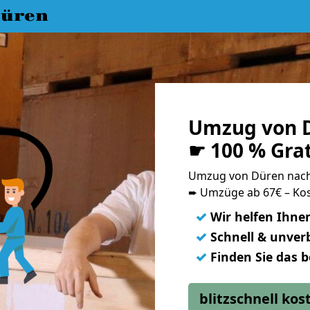
üren
Umzug von D
☛ 100 % Gra
Umzug von Düren nac
➨ Umzüge ab 67€ – Kos
✓
Wir helfen Ihne
✓
Schnell & unverb
✓
Finden Sie das 
blitzschnell ko