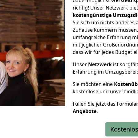
dabei möglichst
viel Geld 
richtig! Unser Netzwerk bi
kostengünstige Umzugsdi
Sie sich um nichts anderes 
Zuhause kümmern müssen. W
umfangreiche Erfahrung m
mit jeglicher Größenordnun
dass wir für jedes Budget 
Unser
Netzwerk
ist sorgfäl
Erfahrung im Umzugsberei
Sie möchten eine
Kostenüb
kostenlose und unverbindli
Füllen Sie jetzt das Formula
Angebote.
Kostenlos