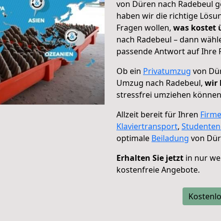
von Düren nach Radebeul ge
haben wir die richtige Lösu
Fragen wollen,
was kostet
nach Radebeul – dann wähle
passende Antwort auf Ihre 
Ob ein
Privatumzug
von Dür
Umzug nach Radebeul,
wir 
stressfrei umziehen können
Allzeit bereit für Ihren
Firm
Klaviertransport
,
Studente
optimale
Beiladung
von Dür
Erhalten Sie jetzt
in nur we
kostenfreie Angebote.
Kostenlo