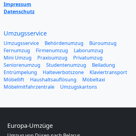
Impressum
Datenschutz
Umzugsservice
Umzugsservice
Behördenumzug
Büroumzug
Fernumzug
Firmenumzug
Laborumzug
Mini Umzug
Praxisumzug
Privatumzug
Seniorenumzug
Studentenumzug
Beiladung
Entrümpelung
Halteverbotszone
Klaviertransport
Möbellift
Haushaltsauflösung
Möbeltaxi
Möbelmitfahrzentrale
Umzugskartons
Europa-Umzüge
Umzug von Düren nach Belarus