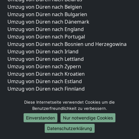
Umzug von Düren nach Belgien
Umzug von Düren nach Bulgarien
Umzug von Düren nach Dänemark
Umzug von Düren nach England
Umzug von Düren nach Portugal
Umzug von Düren nach Bosnien und Herzegowina
Umzug von Düren nach Irland
Umzug von Düren nach Lettland
Umzug von Düren nach Zypern
Umzug von Düren nach Kroatien
Umzug von Düren nach Estland
Umzug von Düren nach Finnland
Umzug von Düren nach Frankreich
Diese Internetseite verwendet Cookies um die
Umzug von Düren nach Griechenland
Benutzerfreundlichkeit zu verbessern.
Umzug von Düren nach Italien
Umzug von Düren nach Liechtenstein
Einverstanden
Nur notwendige Cookies
Umzug von Düren nach Luxemburg
Datenschutzerklärung
Umzug von Düren nach Niederlande