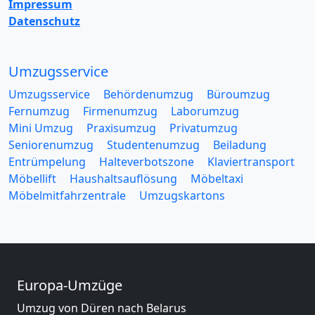
Impressum
Datenschutz
Umzugsservice
Umzugsservice
Behördenumzug
Büroumzug
Fernumzug
Firmenumzug
Laborumzug
Mini Umzug
Praxisumzug
Privatumzug
Seniorenumzug
Studentenumzug
Beiladung
Entrümpelung
Halteverbotszone
Klaviertransport
Möbellift
Haushaltsauflösung
Möbeltaxi
Möbelmitfahrzentrale
Umzugskartons
Europa-Umzüge
Umzug von Düren nach Belarus