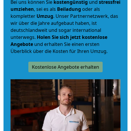
Bei uns können Sie
kostengünstig
und
stressfrei
umziehen
, sei es als
Beiladung
oder als
kompletter
Umzug
. Unser Partnernetzwerk, das
wir über die Jahre aufgebaut haben, ist
deutschlandweit und sogar international
unterwegs.
Holen Sie sich jetzt kostenlose
Angebote
und erhalten Sie einen ersten
Überblick über die Kosten für Ihren Umzug.
Kostenlose Angebote erhalten