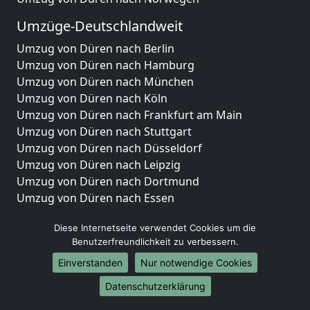
Umzüge-Deutschlandweit
Umzug von Düren nach Berlin
Umzug von Düren nach Hamburg
Umzug von Düren nach München
Umzug von Düren nach Köln
Umzug von Düren nach Frankfurt am Main
Umzug von Düren nach Stuttgart
Umzug von Düren nach Düsseldorf
Umzug von Düren nach Leipzig
Umzug von Düren nach Dortmund
Umzug von Düren nach Essen
Umzug von Düren nach Bremen
Diese Internetseite verwendet Cookies um die
Umzug von Düren nach Dresden
Benutzerfreundlichkeit zu verbessern.
Umzug von Düren nach Hannover
Umzug von Düren nach Nürnberg
Einverstanden
Nur notwendige Cookies
Umzug von Düren nach Duisburg
Datenschutzerklärung
Umzug von Düren nach Bochum