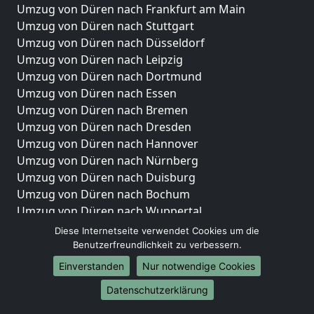
Umzug von Düren nach Frankfurt am Main
Umzug von Düren nach Stuttgart
Umzug von Düren nach Düsseldorf
Umzug von Düren nach Leipzig
Umzug von Düren nach Dortmund
Umzug von Düren nach Essen
Umzug von Düren nach Bremen
Umzug von Düren nach Dresden
Umzug von Düren nach Hannover
Umzug von Düren nach Nürnberg
Umzug von Düren nach Duisburg
Umzug von Düren nach Bochum
Umzug von Düren nach Wuppertal
Umzug von Düren nach Bielefeld
Diese Internetseite verwendet Cookies um die
Umzug von Düren nach Bonn
Benutzerfreundlichkeit zu verbessern.
Umzug von Düren nach Münster
Einverstanden
Nur notwendige Cookies
Internationale-Umzüge
Datenschutzerklärung
Umzug von Düren nach Brasilien