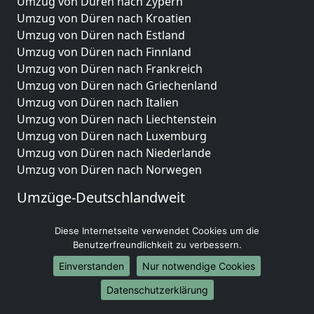
Umzug von Düren nach Zypern
Umzug von Düren nach Kroatien
Umzug von Düren nach Estland
Umzug von Düren nach Finnland
Umzug von Düren nach Frankreich
Umzug von Düren nach Griechenland
Umzug von Düren nach Italien
Umzug von Düren nach Liechtenstein
Umzug von Düren nach Luxemburg
Umzug von Düren nach Niederlande
Umzug von Düren nach Norwegen
Umzüge-Deutschlandweit
Umzug von Düren nach Berlin
Diese Internetseite verwendet Cookies um die
Umzug von Düren nach Hamburg
Benutzerfreundlichkeit zu verbessern.
Umzug von Düren nach München
Einverstanden
Nur notwendige Cookies
Umzug von Düren nach Köln
Umzug von Düren nach Frankfurt am Main
Datenschutzerklärung
Umzug von Düren nach Stuttgart