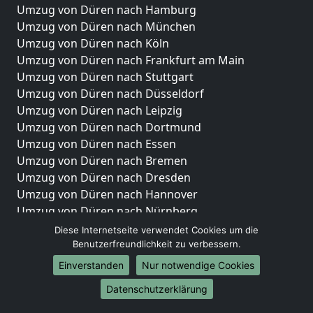
Umzug von Düren nach Hamburg
Umzug von Düren nach München
Umzug von Düren nach Köln
Umzug von Düren nach Frankfurt am Main
Umzug von Düren nach Stuttgart
Umzug von Düren nach Düsseldorf
Umzug von Düren nach Leipzig
Umzug von Düren nach Dortmund
Umzug von Düren nach Essen
Umzug von Düren nach Bremen
Umzug von Düren nach Dresden
Umzug von Düren nach Hannover
Umzug von Düren nach Nürnberg
Umzug von Düren nach Duisburg
Diese Internetseite verwendet Cookies um die
Umzug von Düren nach Bochum
Benutzerfreundlichkeit zu verbessern.
Umzug von Düren nach Wuppertal
Einverstanden
Nur notwendige Cookies
Umzug von Düren nach Bielefeld
Datenschutzerklärung
Umzug von Düren nach Bonn
Umzug von Düren nach Münster