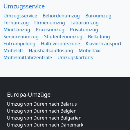
Umzugsservice
Umzugsservice
Behördenumzug
Büroumzug
Fernumzug
Firmenumzug
Laborumzug
Mini Umzug
Praxisumzug
Privatumzug
Seniorenumzug
Studentenumzug
Beiladung
Entrümpelung
Halteverbotszone
Klaviertransport
Möbellift
Haushaltsauflösung
Möbeltaxi
Möbelmitfahrzentrale
Umzugskartons
Europa-Umzüge
Umzug von Düren nach Belarus
Umzug von Düren nach Belgien
Umzug von Düren nach Bulgarien
Umzug von Düren nach Dänemark