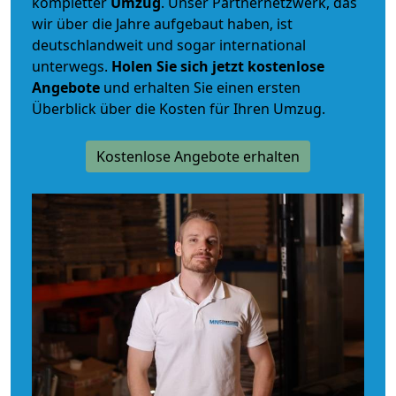
kompletter
Umzug
. Unser Partnernetzwerk, das
wir über die Jahre aufgebaut haben, ist
deutschlandweit und sogar international
unterwegs.
Holen Sie sich jetzt kostenlose
Angebote
und erhalten Sie einen ersten
Überblick über die Kosten für Ihren Umzug.
Kostenlose Angebote erhalten