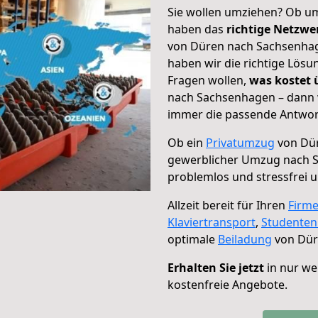
Sie wollen umziehen? Ob um
haben das
richtige Netzw
von Düren nach Sachsenhage
haben wir die richtige Lösu
Fragen wollen,
was kostet
nach Sachsenhagen – dann w
immer die passende Antwort
Ob ein
Privatumzug
von Dür
gewerblicher Umzug nach 
problemlos und stressfrei 
Allzeit bereit für Ihren
Firm
Klaviertransport
,
Studente
optimale
Beiladung
von Dür
Erhalten Sie jetzt
in nur we
kostenfreie Angebote.