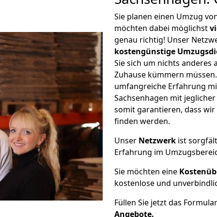
Sie planen einen Umzug vo
möchten dabei möglichst
v
genau richtig! Unser Netzw
kostengünstige Umzugsdi
Sie sich um nichts anderes 
Zuhause kümmern müssen. W
umfangreiche Erfahrung m
Sachsenhagen mit jegliche
somit garantieren, dass wi
finden werden.
Unser
Netzwerk
ist sorgfäl
Erfahrung im Umzugsberei
Sie möchten eine
Kostenüb
kostenlose und unverbindli
Füllen Sie jetzt das Formula
Angebote.