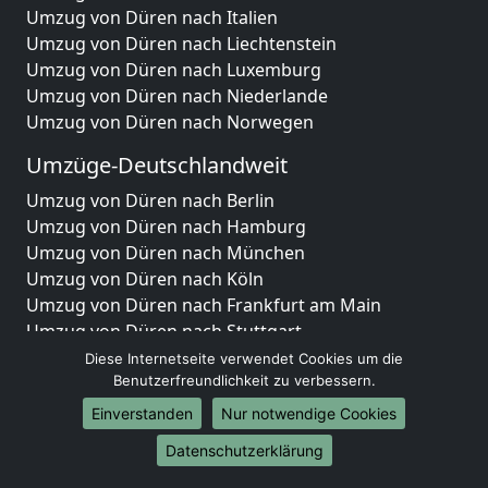
Umzug von Düren nach Italien
Umzug von Düren nach Liechtenstein
Umzug von Düren nach Luxemburg
Umzug von Düren nach Niederlande
Umzug von Düren nach Norwegen
Umzüge-Deutschlandweit
Umzug von Düren nach Berlin
Umzug von Düren nach Hamburg
Umzug von Düren nach München
Umzug von Düren nach Köln
Umzug von Düren nach Frankfurt am Main
Umzug von Düren nach Stuttgart
Umzug von Düren nach Düsseldorf
Diese Internetseite verwendet Cookies um die
Umzug von Düren nach Leipzig
Benutzerfreundlichkeit zu verbessern.
Umzug von Düren nach Dortmund
Einverstanden
Nur notwendige Cookies
Umzug von Düren nach Essen
Datenschutzerklärung
Umzug von Düren nach Bremen
Umzug von Düren nach Dresden