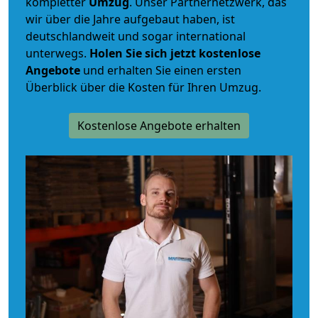
kompletter
Umzug
. Unser Partnernetzwerk, das
wir über die Jahre aufgebaut haben, ist
deutschlandweit und sogar international
unterwegs.
Holen Sie sich jetzt kostenlose
Angebote
und erhalten Sie einen ersten
Überblick über die Kosten für Ihren Umzug.
Kostenlose Angebote erhalten