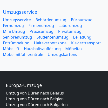
Umzugsservice
Umzugsservice
Behördenumzug
Büroumzug
Fernumzug
Firmenumzug
Laborumzug
Mini Umzug
Praxisumzug
Privatumzug
Seniorenumzug
Studentenumzug
Beiladung
Entrümpelung
Halteverbotszone
Klaviertransport
Möbellift
Haushaltsauflösung
Möbeltaxi
Möbelmitfahrzentrale
Umzugskartons
Europa-Umzüge
Umzug von Düren nach Belarus
Umzug von Düren nach Belgien
Umzug von Düren nach Bulgarien