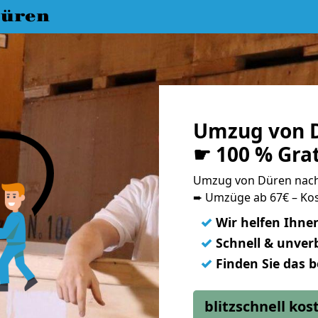
üren
Umzug von D
☛ 100 % Gra
Umzug von Düren nach
➨ Umzüge ab 67€ – Kos
✓
Wir helfen Ihne
✓
Schnell & unverb
✓
Finden Sie das 
blitzschnell ko