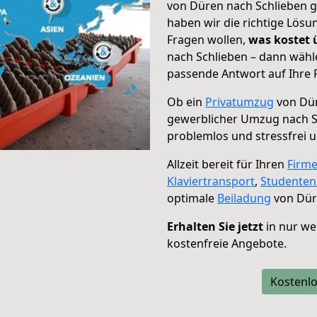
von Düren nach Schlieben g
haben wir die richtige Lösu
Fragen wollen,
was kostet
nach Schlieben – dann wähl
passende Antwort auf Ihre 
Ob ein
Privatumzug
von Dür
gewerblicher Umzug nach S
problemlos und stressfrei 
Allzeit bereit für Ihren
Firm
Klaviertransport
,
Studente
optimale
Beiladung
von Dür
Erhalten Sie jetzt
in nur we
kostenfreie Angebote.
Kostenlo