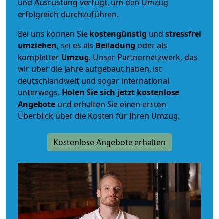
und Ausrüstung verfügt, um den Umzug
erfolgreich durchzuführen.
Bei uns können Sie
kostengünstig
und
stressfrei
umziehen
, sei es als
Beiladung
oder als
kompletter
Umzug
. Unser Partnernetzwerk, das
wir über die Jahre aufgebaut haben, ist
deutschlandweit und sogar international
unterwegs.
Holen Sie sich jetzt kostenlose
Angebote
und erhalten Sie einen ersten
Überblick über die Kosten für Ihren Umzug.
Kostenlose Angebote erhalten