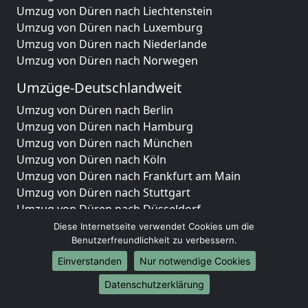
Umzug von Düren nach Liechtenstein
Umzug von Düren nach Luxemburg
Umzug von Düren nach Niederlande
Umzug von Düren nach Norwegen
Umzüge-Deutschlandweit
Umzug von Düren nach Berlin
Umzug von Düren nach Hamburg
Umzug von Düren nach München
Umzug von Düren nach Köln
Umzug von Düren nach Frankfurt am Main
Umzug von Düren nach Stuttgart
Umzug von Düren nach Düsseldorf
Umzug von Düren nach Leipzig
Diese Internetseite verwendet Cookies um die
Umzug von Düren nach Dortmund
Benutzerfreundlichkeit zu verbessern.
Umzug von Düren nach Essen
Einverstanden
Nur notwendige Cookies
Umzug von Düren nach Bremen
Datenschutzerklärung
Umzug von Düren nach Dresden
Umzug von Düren nach Hannover