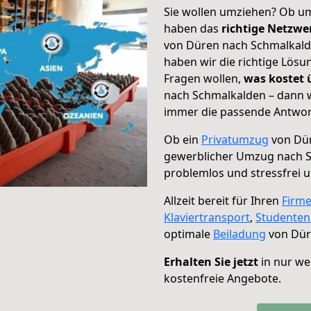
Sie wollen umziehen? Ob um
haben das
richtige Netzw
von Düren nach Schmalkalde
haben wir die richtige Lösu
Fragen wollen,
was kostet
nach Schmalkalden – dann w
immer die passende Antwort
Ob ein
Privatumzug
von Dür
gewerblicher Umzug nach 
problemlos und stressfrei 
Allzeit bereit für Ihren
Firm
Klaviertransport
,
Studente
optimale
Beiladung
von Dür
Erhalten Sie jetzt
in nur we
kostenfreie Angebote.