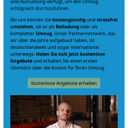
und Ausrüstung verfügt, um den Umzug
erfolgreich durchzuführen.
Bei uns können Sie
kostengünstig
und
stressfrei
umziehen
, sei es als
Beiladung
oder als
kompletter
Umzug
. Unser Partnernetzwerk, das
wir über die Jahre aufgebaut haben, ist
deutschlandweit und sogar international
unterwegs.
Holen Sie sich jetzt kostenlose
Angebote
und erhalten Sie einen ersten
Überblick über die Kosten für Ihren Umzug.
Kostenlose Angebote erhalten