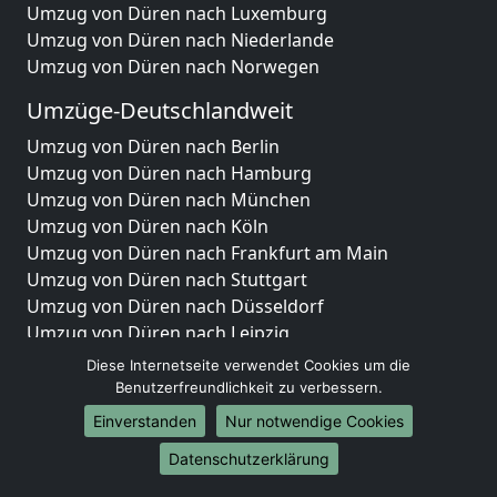
Umzug von Düren nach Luxemburg
Umzug von Düren nach Niederlande
Umzug von Düren nach Norwegen
Umzüge-Deutschlandweit
Umzug von Düren nach Berlin
Umzug von Düren nach Hamburg
Umzug von Düren nach München
Umzug von Düren nach Köln
Umzug von Düren nach Frankfurt am Main
Umzug von Düren nach Stuttgart
Umzug von Düren nach Düsseldorf
Umzug von Düren nach Leipzig
Umzug von Düren nach Dortmund
Diese Internetseite verwendet Cookies um die
Umzug von Düren nach Essen
Benutzerfreundlichkeit zu verbessern.
Umzug von Düren nach Bremen
Einverstanden
Nur notwendige Cookies
Umzug von Düren nach Dresden
Datenschutzerklärung
Umzug von Düren nach Hannover
Umzug von Düren nach Nürnberg