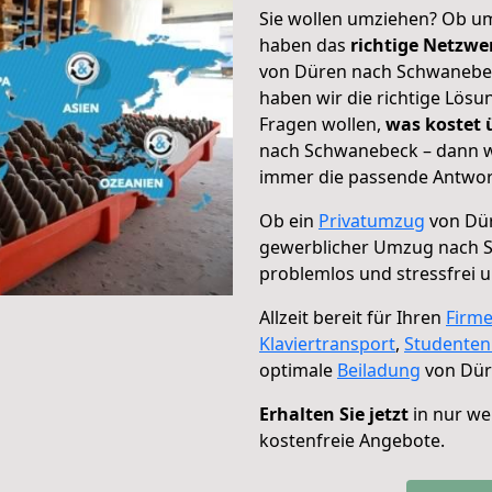
Sie wollen umziehen? Ob um
haben das
richtige Netzw
von Düren nach Schwanebeck
haben wir die richtige Lösu
Fragen wollen,
was kostet
nach Schwanebeck – dann wä
immer die passende Antwort
Ob ein
Privatumzug
von Dür
gewerblicher Umzug nach 
problemlos und stressfrei 
Allzeit bereit für Ihren
Firm
Klaviertransport
,
Studente
optimale
Beiladung
von Dür
Erhalten Sie jetzt
in nur we
kostenfreie Angebote.