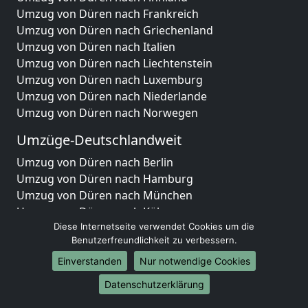
Umzug von Düren nach Frankreich
Umzug von Düren nach Griechenland
Umzug von Düren nach Italien
Umzug von Düren nach Liechtenstein
Umzug von Düren nach Luxemburg
Umzug von Düren nach Niederlande
Umzug von Düren nach Norwegen
Umzüge-Deutschlandweit
Umzug von Düren nach Berlin
Umzug von Düren nach Hamburg
Umzug von Düren nach München
Umzug von Düren nach Köln
Umzug von Düren nach Frankfurt am Main
Diese Internetseite verwendet Cookies um die
Benutzerfreundlichkeit zu verbessern.
Umzug von Düren nach Stuttgart
Umzug von Düren nach Düsseldorf
Einverstanden
Nur notwendige Cookies
Umzug von Düren nach Leipzig
Datenschutzerklärung
Umzug von Düren nach Dortmund