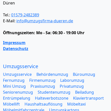
Düren
Tel.:
01579-2482389
E-Mail:
info@umzugsfirma-dueren.de
Öffnungszeiten:
Mo - Sa: 06:30 - 19:00 Uhr
Impressum
Datenschutz
Umzugsservice
Umzugsservice
Behördenumzug
Büroumzug
Fernumzug
Firmenumzug
Laborumzug
Mini Umzug
Praxisumzug
Privatumzug
Seniorenumzug
Studentenumzug
Beiladung
Entrümpelung
Halteverbotszone
Klaviertransport
Möbellift
Haushaltsauflösung
Möbeltaxi
Möbelmitfahrzentrale
Umzugskartons