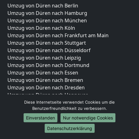
Umzug von Düren nach Berlin
Umzug von Düren nach Hamburg
Umzug von Düren nach München
Umzug von Düren nach Köln
Umzug von Düren nach Frankfurt am Main
Umzug von Düren nach Stuttgart
Umzug von Düren nach Düsseldorf
Umzug von Düren nach Leipzig
Umzug von Düren nach Dortmund
Umzug von Düren nach Essen
Umzug von Düren nach Bremen
Umzug von Düren nach Dresden
Umzug von Düren nach Hannover
Umzug von Düren nach Nürnberg
Diese Internetseite verwendet Cookies um die
Benutzerfreundlichkeit zu verbessern.
Umzug von Düren nach Duisburg
Umzug von Düren nach Bochum
Einverstanden
Nur notwendige Cookies
Umzug von Düren nach Wuppertal
Datenschutzerklärung
Umzug von Düren nach Bielefeld