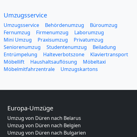
Umzugsservice
Umzugsservice
Behördenumzug
Büroumzug
Fernumzug
Firmenumzug
Laborumzug
Mini Umzug
Praxisumzug
Privatumzug
Seniorenumzug
Studentenumzug
Beiladung
Entrümpelung
Halteverbotszone
Klaviertransport
Möbellift
Haushaltsauflösung
Möbeltaxi
Möbelmitfahrzentrale
Umzugskartons
Europa-Umzüge
Umzug von Düren nach Belarus
Umzug von Düren nach Belgien
Umzug von Düren nach Bulgarien