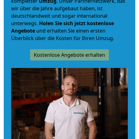
kompletter
Umzug
. Unser Partnernetzwerk, das
wir über die Jahre aufgebaut haben, ist
deutschlandweit und sogar international
unterwegs.
Holen Sie sich jetzt kostenlose
Angebote
und erhalten Sie einen ersten
Überblick über die Kosten für Ihren Umzug.
Kostenlose Angebote erhalten