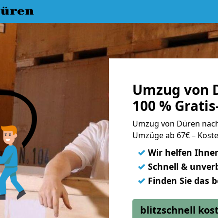
üren
Umzug von D
100 % Grati
Umzug von Düren nach
Umzüge ab 67€ – Koste
✓
Wir helfen Ihne
✓
Schnell & unverb
✓
Finden Sie das 
blitzschnell ko