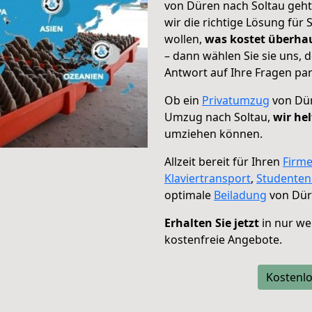
von Düren nach Soltau geht
wir die richtige Lösung für
wollen,
was kostet überh
– dann wählen Sie sie uns,
Antwort auf Ihre Fragen par
Ob ein
Privatumzug
von Dür
Umzug nach Soltau,
wir he
umziehen können.
Allzeit bereit für Ihren
Firm
Klaviertransport
,
Studente
optimale
Beiladung
von Dür
Erhalten Sie jetzt
in nur we
kostenfreie Angebote.
Kostenlo