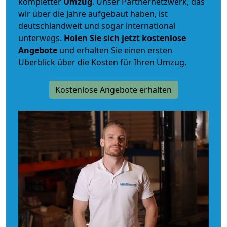
kompletter
Umzug
. Unser Partnernetzwerk, das
wir über die Jahre aufgebaut haben, ist
deutschlandweit und sogar international
unterwegs.
Holen Sie sich jetzt kostenlose
Angebote
und erhalten Sie einen ersten
Überblick über die Kosten für Ihren Umzug.
Kostenlose Angebote erhalten