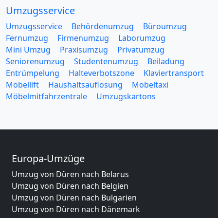
Umzugsservice
Umzugsservice
Behördenumzug
Büroumzug
Fernumzug
Firmenumzug
Laborumzug
Mini Umzug
Praxisumzug
Privatumzug
Seniorenumzug
Studentenumzug
Beiladung
Entrümpelung
Halteverbotszone
Klaviertransport
Möbellift
Haushaltsauflösung
Möbeltaxi
Möbelmitfahrzentrale
Umzugskartons
Europa-Umzüge
Umzug von Düren nach Belarus
Umzug von Düren nach Belgien
Umzug von Düren nach Bulgarien
Umzug von Düren nach Dänemark