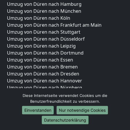
Umzug von Düren nach Hamburg
Umzug von Düren nach München
Umzug von Düren nach Köln
Umzug von Düren nach Frankfurt am Main
Umzug von Düren nach Stuttgart
Umzug von Düren nach Düsseldorf
Umzug von Düren nach Leipzig
Umzug von Düren nach Dortmund
Umzug von Düren nach Essen
Umzug von Düren nach Bremen
Umzug von Düren nach Dresden
Umzug von Düren nach Hannover
Umzug von Düren nach Nürnberg
Umzug von Düren nach Duisburg
Diese Internetseite verwendet Cookies um die
Umzug von Düren nach Bochum
Benutzerfreundlichkeit zu verbessern.
Umzug von Düren nach Wuppertal
Einverstanden
Nur notwendige Cookies
Umzug von Düren nach Bielefeld
Datenschutzerklärung
Umzug von Düren nach Bonn
Umzug von Düren nach Münster