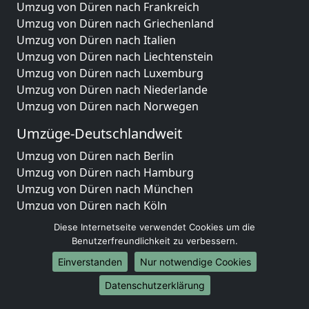
Umzug von Düren nach Frankreich
Umzug von Düren nach Griechenland
Umzug von Düren nach Italien
Umzug von Düren nach Liechtenstein
Umzug von Düren nach Luxemburg
Umzug von Düren nach Niederlande
Umzug von Düren nach Norwegen
Umzüge-Deutschlandweit
Umzug von Düren nach Berlin
Umzug von Düren nach Hamburg
Umzug von Düren nach München
Umzug von Düren nach Köln
Umzug von Düren nach Frankfurt am Main
Diese Internetseite verwendet Cookies um die
Umzug von Düren nach Stuttgart
Benutzerfreundlichkeit zu verbessern.
Umzug von Düren nach Düsseldorf
Einverstanden
Nur notwendige Cookies
Umzug von Düren nach Leipzig
Datenschutzerklärung
Umzug von Düren nach Dortmund
Umzug von Düren nach Essen