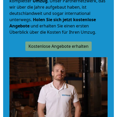
kompletter
Umzug
. Unser Partnernetzwerk, das
wir über die Jahre aufgebaut haben, ist
deutschlandweit und sogar international
unterwegs.
Holen Sie sich jetzt kostenlose
Angebote
und erhalten Sie einen ersten
Überblick über die Kosten für Ihren Umzug.
Kostenlose Angebote erhalten