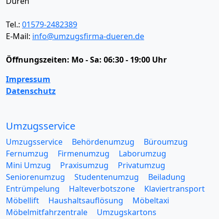
Düren
Tel.:
01579-2482389
E-Mail:
info@umzugsfirma-dueren.de
Öffnungszeiten:
Mo - Sa: 06:30 - 19:00 Uhr
Impressum
Datenschutz
Umzugsservice
Umzugsservice
Behördenumzug
Büroumzug
Fernumzug
Firmenumzug
Laborumzug
Mini Umzug
Praxisumzug
Privatumzug
Seniorenumzug
Studentenumzug
Beiladung
Entrümpelung
Halteverbotszone
Klaviertransport
Möbellift
Haushaltsauflösung
Möbeltaxi
Möbelmitfahrzentrale
Umzugskartons