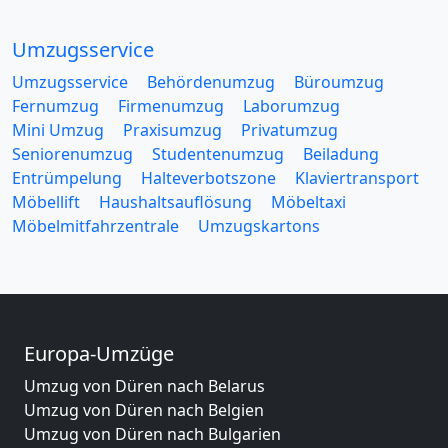
Umzugsservice
Umzugsservice
Behördenumzug
Büroumzug
Fernumzug
Firmenumzug
Laborumzug
Mini Umzug
Praxisumzug
Privatumzug
Seniorenumzug
Studentenumzug
Beiladung
Entrümpelung
Halteverbotszone
Klaviertransport
Möbellift
Haushaltsauflösung
Möbeltaxi
Möbelmitfahrzentrale
Umzugskartons
Europa-Umzüge
Umzug von Düren nach Belarus
Umzug von Düren nach Belgien
Umzug von Düren nach Bulgarien