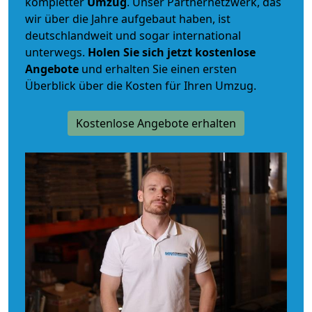
kompletter
Umzug
. Unser Partnernetzwerk, das
wir über die Jahre aufgebaut haben, ist
deutschlandweit und sogar international
unterwegs.
Holen Sie sich jetzt kostenlose
Angebote
und erhalten Sie einen ersten
Überblick über die Kosten für Ihren Umzug.
Kostenlose Angebote erhalten