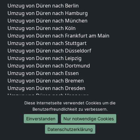
Umzug von Düren nach Berlin
Umzug von Düren nach Hamburg
Umzug von Düren nach München
Umzug von Düren nach Köln
Umzug von Düren nach Frankfurt am Main
Umzug von Düren nach Stuttgart
Umzug von Düren nach Düsseldorf
Umzug von Düren nach Leipzig
Umzug von Düren nach Dortmund
Umzug von Düren nach Essen
Umzug von Düren nach Bremen
Umzug von Düren nach Dresden
Umzug von Düren nach Hannover
Umzug von Düren nach Nürnberg
Diese Internetseite verwendet Cookies um die
Benutzerfreundlichkeit zu verbessern.
Umzug von Düren nach Duisburg
Umzug von Düren nach Bochum
Einverstanden
Nur notwendige Cookies
Umzug von Düren nach Wuppertal
Datenschutzerklärung
Umzug von Düren nach Bielefeld