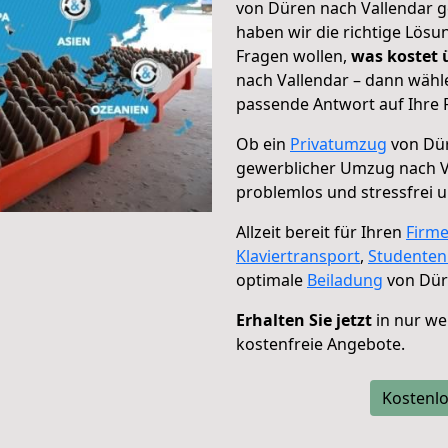
von Düren nach Vallendar g
haben wir die richtige Lösu
Fragen wollen,
was kostet
nach Vallendar – dann wähle
passende Antwort auf Ihre 
Ob ein
Privatumzug
von Dür
gewerblicher Umzug nach V
problemlos und stressfrei 
Allzeit bereit für Ihren
Firm
Klaviertransport
,
Studente
optimale
Beiladung
von Düre
Erhalten Sie jetzt
in nur we
kostenfreie Angebote.
Kostenlo