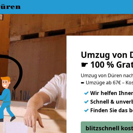
üren
Umzug von D
☛ 100 % Gra
Umzug von Düren nach
➨ Umzüge ab 67€ – Kos
✓
Wir helfen Ihne
✓
Schnell & unverb
✓
Finden Sie das 
blitzschnell ko