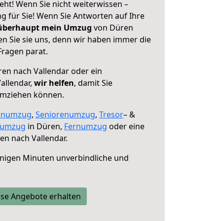
eht! Wenn Sie nicht weiterwissen –
ng für Sie! Wenn Sie Antworten auf Ihre
 überhaupt mein Umzug
von Düren
n Sie sie uns, denn wir haben immer die
Fragen parat.
en nach Vallendar oder ein
allendar,
wir helfen
, damit Sie
umziehen können.
enumzug
,
Seniorenumzug
,
Tresor
– &
numzug
in Düren,
Fernumzug
oder eine
n nach Vallendar.
nigen Minuten unverbindliche und
se Angebote erhalten