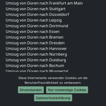
Umzug von Düren nach Frankfurt am Main
Umzug von Düren nach Stuttgart
Umzug von Düren nach Düsseldorf
Umzug von Düren nach Leipzig
Umzug von Düren nach Dortmund
Umzug von Düren nach Essen
Umzug von Düren nach Bremen
Umzug von Düren nach Dresden
Umzug von Düren nach Hannover
Umzug von Düren nach Nürnberg
Umzug von Düren nach Duisburg
Umzug von Düren nach Bochum
Umzug von Düren nach Wuppertal
Umzug von Düren nach Bielefeld
Diese Internetseite verwendet Cookies um die
Umzug von Düren nach Bonn
Benutzerfreundlichkeit zu verbessern.
Umzug von Düren nach Münster
Einverstanden
Nur notwendige Cookies
Internationale-Umzüge
Datenschutzerklärung
Umzug von Düren nach Brasilien