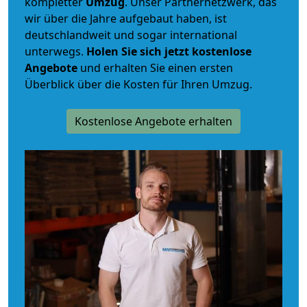
kompletter
Umzug
. Unser Partnernetzwerk, das
wir über die Jahre aufgebaut haben, ist
deutschlandweit und sogar international
unterwegs.
Holen Sie sich jetzt kostenlose
Angebote
und erhalten Sie einen ersten
Überblick über die Kosten für Ihren Umzug.
Kostenlose Angebote erhalten