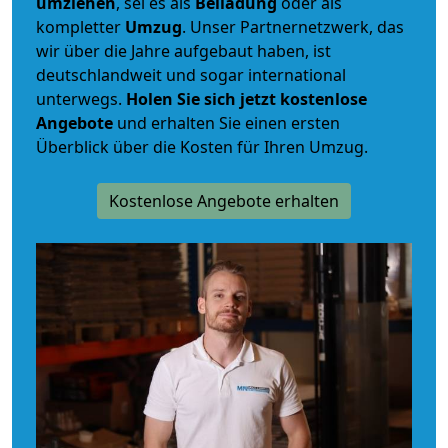
umziehen
, sei es als
Beiladung
oder als
kompletter
Umzug
. Unser Partnernetzwerk, das
wir über die Jahre aufgebaut haben, ist
deutschlandweit und sogar international
unterwegs.
Holen Sie sich jetzt kostenlose
Angebote
und erhalten Sie einen ersten
Überblick über die Kosten für Ihren Umzug.
Kostenlose Angebote erhalten