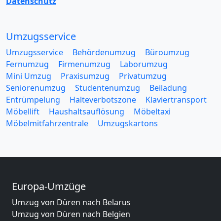
Datenschutz
Umzugsservice
Umzugsservice
Behördenumzug
Büroumzug
Fernumzug
Firmenumzug
Laborumzug
Mini Umzug
Praxisumzug
Privatumzug
Seniorenumzug
Studentenumzug
Beiladung
Entrümpelung
Halteverbotszone
Klaviertransport
Möbellift
Haushaltsauflösung
Möbeltaxi
Möbelmitfahrzentrale
Umzugskartons
Europa-Umzüge
Umzug von Düren nach Belarus
Umzug von Düren nach Belgien