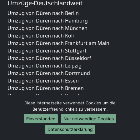
Umzüge-Deutschlandweit
Umzug von Düren nach Berlin
Umzug von Düren nach Hamburg
Umzug von Düren nach München
Umzug von Düren nach Köln
Umzug von Düren nach Frankfurt am Main
Umzug von Düren nach Stuttgart
Umzug von Düren nach Düsseldorf
Umzug von Düren nach Leipzig
Umzug von Düren nach Dortmund
Umzug von Düren nach Essen
Umzug von Düren nach Bremen
Umzug von Düren nach Dresden
Umzug von Düren nach Hannover
Diese Internetseite verwendet Cookies um die
Benutzerfreundlichkeit zu verbessern.
Umzug von Düren nach Nürnberg
Umzug von Düren nach Duisburg
Einverstanden
Nur notwendige Cookies
Umzug von Düren nach Bochum
Datenschutzerklärung
Umzug von Düren nach Wuppertal