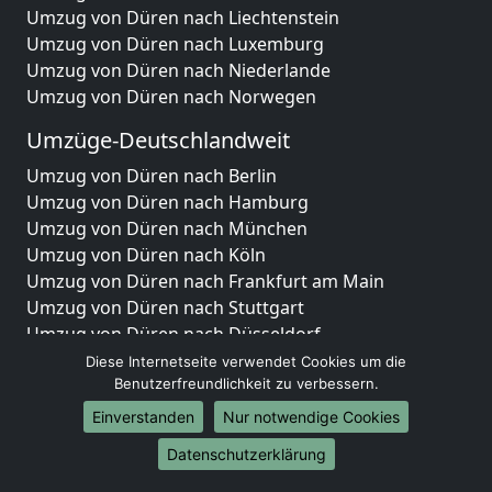
Umzug von Düren nach Liechtenstein
Umzug von Düren nach Luxemburg
Umzug von Düren nach Niederlande
Umzug von Düren nach Norwegen
Umzüge-Deutschlandweit
Umzug von Düren nach Berlin
Umzug von Düren nach Hamburg
Umzug von Düren nach München
Umzug von Düren nach Köln
Umzug von Düren nach Frankfurt am Main
Umzug von Düren nach Stuttgart
Umzug von Düren nach Düsseldorf
Umzug von Düren nach Leipzig
Diese Internetseite verwendet Cookies um die
Umzug von Düren nach Dortmund
Benutzerfreundlichkeit zu verbessern.
Umzug von Düren nach Essen
Einverstanden
Nur notwendige Cookies
Umzug von Düren nach Bremen
Datenschutzerklärung
Umzug von Düren nach Dresden
Umzug von Düren nach Hannover