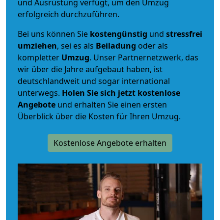
und Ausrüstung verfügt, um den Umzug
erfolgreich durchzuführen.
Bei uns können Sie
kostengünstig
und
stressfrei
umziehen
, sei es als
Beiladung
oder als
kompletter
Umzug
. Unser Partnernetzwerk, das
wir über die Jahre aufgebaut haben, ist
deutschlandweit und sogar international
unterwegs.
Holen Sie sich jetzt kostenlose
Angebote
und erhalten Sie einen ersten
Überblick über die Kosten für Ihren Umzug.
Kostenlose Angebote erhalten