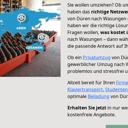
Sie wollen umziehen? Ob um
haben das
richtige Netzw
von Düren nach Wasungen ge
haben wir die richtige Lösu
Fragen wollen,
was kostet
nach Wasungen – dann wähl
die passende Antwort auf Ih
Ob ein
Privatumzug
von Dür
gewerblicher Umzug nach
problemlos und stressfrei 
Allzeit bereit für Ihren
Firm
Klaviertransport
,
Studente
optimale
Beiladung
von Dür
Erhalten Sie jetzt
in nur we
kostenfreie Angebote.