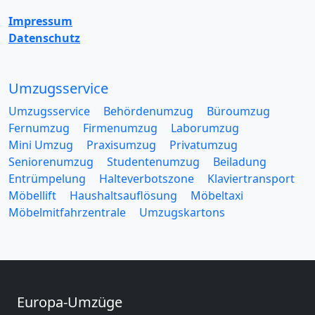
Impressum
Datenschutz
Umzugsservice
Umzugsservice
Behördenumzug
Büroumzug
Fernumzug
Firmenumzug
Laborumzug
Mini Umzug
Praxisumzug
Privatumzug
Seniorenumzug
Studentenumzug
Beiladung
Entrümpelung
Halteverbotszone
Klaviertransport
Möbellift
Haushaltsauflösung
Möbeltaxi
Möbelmitfahrzentrale
Umzugskartons
Europa-Umzüge