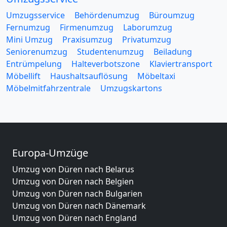
Umzugsservice
Behördenumzug
Büroumzug
Fernumzug
Firmenumzug
Laborumzug
Mini Umzug
Praxisumzug
Privatumzug
Seniorenumzug
Studentenumzug
Beiladung
Entrümpelung
Halteverbotszone
Klaviertransport
Möbellift
Haushaltsauflösung
Möbeltaxi
Möbelmitfahrzentrale
Umzugskartons
Europa-Umzüge
Umzug von Düren nach Belarus
Umzug von Düren nach Belgien
Umzug von Düren nach Bulgarien
Umzug von Düren nach Dänemark
Umzug von Düren nach England