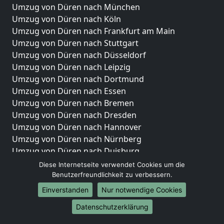
Umzug von Düren nach München
Umzug von Düren nach Köln
Umzug von Düren nach Frankfurt am Main
Umzug von Düren nach Stuttgart
Umzug von Düren nach Düsseldorf
Umzug von Düren nach Leipzig
Umzug von Düren nach Dortmund
Umzug von Düren nach Essen
Umzug von Düren nach Bremen
Umzug von Düren nach Dresden
Umzug von Düren nach Hannover
Umzug von Düren nach Nürnberg
Umzug von Düren nach Duisburg
Umzug von Düren nach Bochum
Diese Internetseite verwendet Cookies um die
Umzug von Düren nach Wuppertal
Benutzerfreundlichkeit zu verbessern.
Umzug von Düren nach Bielefeld
Einverstanden
Nur notwendige Cookies
Umzug von Düren nach Bonn
Datenschutzerklärung
Umzug von Düren nach Münster