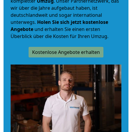
kompletter
Umzug
. Unser Partnernetzwerk, das
wir über die Jahre aufgebaut haben, ist
deutschlandweit und sogar international
unterwegs.
Holen Sie sich jetzt kostenlose
Angebote
und erhalten Sie einen ersten
Überblick über die Kosten für Ihren Umzug.
Kostenlose Angebote erhalten