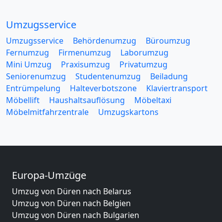
Umzugsservice
Umzugsservice
Behördenumzug
Büroumzug
Fernumzug
Firmenumzug
Laborumzug
Mini Umzug
Praxisumzug
Privatumzug
Seniorenumzug
Studentenumzug
Beiladung
Entrümpelung
Halteverbotszone
Klaviertransport
Möbellift
Haushaltsauflösung
Möbeltaxi
Möbelmitfahrzentrale
Umzugskartons
Europa-Umzüge
Umzug von Düren nach Belarus
Umzug von Düren nach Belgien
Umzug von Düren nach Bulgarien