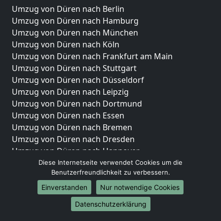
Umzug von Düren nach Berlin
Umzug von Düren nach Hamburg
Umzug von Düren nach München
Umzug von Düren nach Köln
Umzug von Düren nach Frankfurt am Main
Umzug von Düren nach Stuttgart
Umzug von Düren nach Düsseldorf
Umzug von Düren nach Leipzig
Umzug von Düren nach Dortmund
Umzug von Düren nach Essen
Umzug von Düren nach Bremen
Umzug von Düren nach Dresden
Umzug von Düren nach Hannover
Umzug von Düren nach Nürnberg
Diese Internetseite verwendet Cookies um die
Benutzerfreundlichkeit zu verbessern.
Umzug von Düren nach Duisburg
Umzug von Düren nach Bochum
Einverstanden
Nur notwendige Cookies
Umzug von Düren nach Wuppertal
Datenschutzerklärung
Umzug von Düren nach Bielefeld