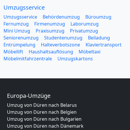
Umzugsservice
Umzugsservice
Behördenumzug
Büroumzug
Fernumzug
Firmenumzug
Laborumzug
Mini Umzug
Praxisumzug
Privatumzug
Seniorenumzug
Studentenumzug
Beiladung
Entrümpelung
Halteverbotszone
Klaviertransport
Möbellift
Haushaltsauflösung
Möbeltaxi
Möbelmitfahrzentrale
Umzugskartons
Europa-Umzüge
Umzug von Düren nach Belarus
Umzug von Düren nach Belgien
Umzug von Düren nach Bulgarien
Umzug von Düren nach Dänemark