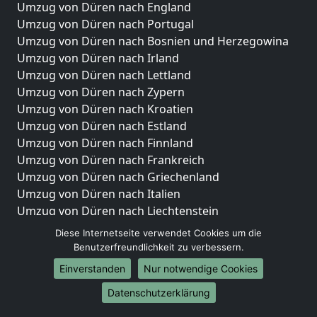
Umzug von Düren nach England
Umzug von Düren nach Portugal
Umzug von Düren nach Bosnien und Herzegowina
Umzug von Düren nach Irland
Umzug von Düren nach Lettland
Umzug von Düren nach Zypern
Umzug von Düren nach Kroatien
Umzug von Düren nach Estland
Umzug von Düren nach Finnland
Umzug von Düren nach Frankreich
Umzug von Düren nach Griechenland
Umzug von Düren nach Italien
Umzug von Düren nach Liechtenstein
Umzug von Düren nach Luxemburg
Diese Internetseite verwendet Cookies um die
Umzug von Düren nach Niederlande
Benutzerfreundlichkeit zu verbessern.
Umzug von Düren nach Norwegen
Einverstanden
Nur notwendige Cookies
Umzüge-Deutschlandweit
Datenschutzerklärung
Umzug von Düren nach Berlin