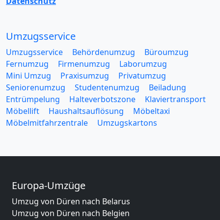
Datenschutz
Umzugsservice
Umzugsservice
Behördenumzug
Büroumzug
Fernumzug
Firmenumzug
Laborumzug
Mini Umzug
Praxisumzug
Privatumzug
Seniorenumzug
Studentenumzug
Beiladung
Entrümpelung
Halteverbotszone
Klaviertransport
Möbellift
Haushaltsauflösung
Möbeltaxi
Möbelmitfahrzentrale
Umzugskartons
Europa-Umzüge
Umzug von Düren nach Belarus
Umzug von Düren nach Belgien