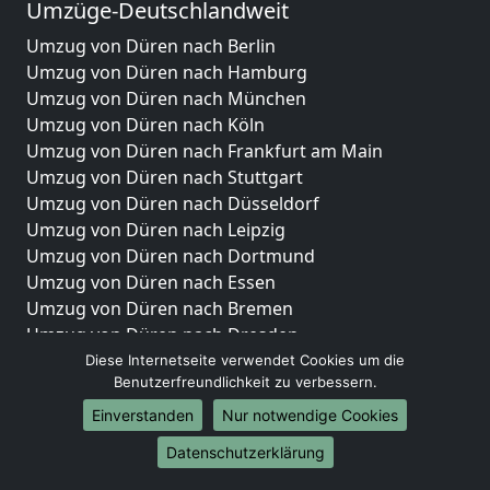
Umzüge-Deutschlandweit
Umzug von Düren nach Berlin
Umzug von Düren nach Hamburg
Umzug von Düren nach München
Umzug von Düren nach Köln
Umzug von Düren nach Frankfurt am Main
Umzug von Düren nach Stuttgart
Umzug von Düren nach Düsseldorf
Umzug von Düren nach Leipzig
Umzug von Düren nach Dortmund
Umzug von Düren nach Essen
Umzug von Düren nach Bremen
Umzug von Düren nach Dresden
Umzug von Düren nach Hannover
Diese Internetseite verwendet Cookies um die
Benutzerfreundlichkeit zu verbessern.
Umzug von Düren nach Nürnberg
Umzug von Düren nach Duisburg
Einverstanden
Nur notwendige Cookies
Umzug von Düren nach Bochum
Datenschutzerklärung
Umzug von Düren nach Wuppertal