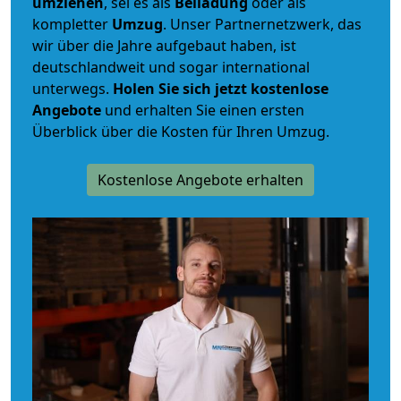
umziehen
, sei es als
Beiladung
oder als
kompletter
Umzug
. Unser Partnernetzwerk, das
wir über die Jahre aufgebaut haben, ist
deutschlandweit und sogar international
unterwegs.
Holen Sie sich jetzt kostenlose
Angebote
und erhalten Sie einen ersten
Überblick über die Kosten für Ihren Umzug.
Kostenlose Angebote erhalten