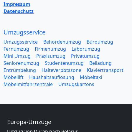
Impressum
Datenschutz
Umzugsservice
Umzugsservice
Behördenumzug
Büroumzug
Fernumzug
Firmenumzug
Laborumzug
Mini Umzug
Praxisumzug
Privatumzug
Seniorenumzug
Studentenumzug
Beiladung
Entrümpelung
Halteverbotszone
Klaviertransport
Möbellift
Haushaltsauflösung
Möbeltaxi
Möbelmitfahrzentrale
Umzugskartons
Europa-Umzüge
Umzug von Düren nach Belarus