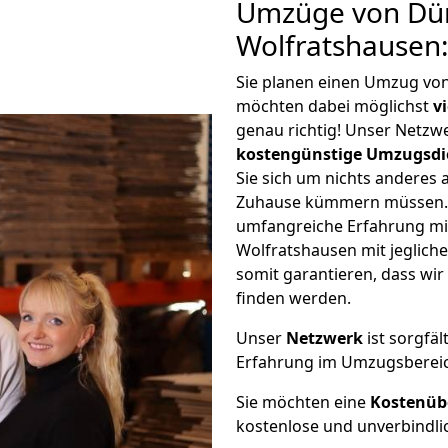
Umzüge von Dü
Wolfratshausen
Sie planen einen Umzug vo
möchten dabei möglichst
v
genau richtig! Unser Netzw
kostengünstige Umzugsdi
Sie sich um nichts anderes 
Zuhause kümmern müssen. W
umfangreiche Erfahrung m
Wolfratshausen mit jeglic
somit garantieren, dass wi
finden werden.
Unser
Netzwerk
ist sorgfäl
Erfahrung im Umzugsberei
Sie möchten eine
Kostenüb
kostenlose und unverbindli