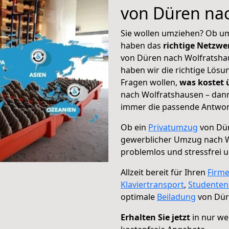
von Düren na
Sie wollen umziehen? Ob um
haben das
richtige Netzw
von Düren nach Wolfratshau
haben wir die richtige Lösu
Fragen wollen,
was kostet
nach Wolfratshausen – dann
immer die passende Antwort
Ob ein
Privatumzug
von Dür
gewerblicher Umzug nach 
problemlos und stressfrei 
Allzeit bereit für Ihren
Firm
Klaviertransport
,
Studente
optimale
Beiladung
von Dür
Erhalten Sie jetzt
in nur we