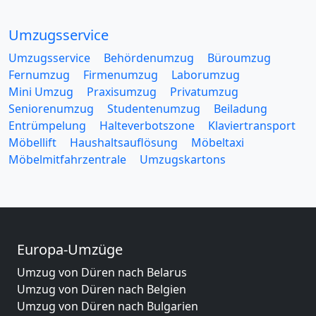
Umzugsservice
Umzugsservice
Behördenumzug
Büroumzug
Fernumzug
Firmenumzug
Laborumzug
Mini Umzug
Praxisumzug
Privatumzug
Seniorenumzug
Studentenumzug
Beiladung
Entrümpelung
Halteverbotszone
Klaviertransport
Möbellift
Haushaltsauflösung
Möbeltaxi
Möbelmitfahrzentrale
Umzugskartons
Europa-Umzüge
Umzug von Düren nach Belarus
Umzug von Düren nach Belgien
Umzug von Düren nach Bulgarien