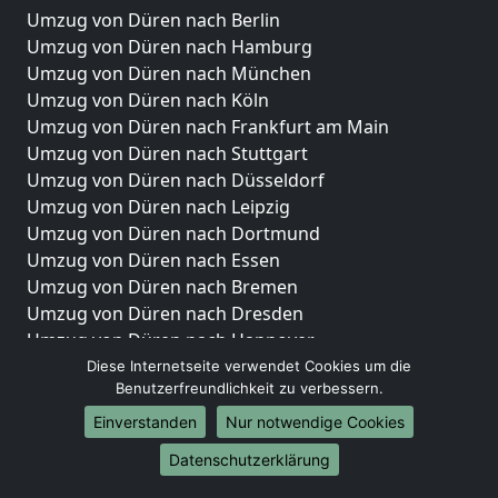
Umzug von Düren nach Berlin
Umzug von Düren nach Hamburg
Umzug von Düren nach München
Umzug von Düren nach Köln
Umzug von Düren nach Frankfurt am Main
Umzug von Düren nach Stuttgart
Umzug von Düren nach Düsseldorf
Umzug von Düren nach Leipzig
Umzug von Düren nach Dortmund
Umzug von Düren nach Essen
Umzug von Düren nach Bremen
Umzug von Düren nach Dresden
Umzug von Düren nach Hannover
Umzug von Düren nach Nürnberg
Diese Internetseite verwendet Cookies um die
Benutzerfreundlichkeit zu verbessern.
Umzug von Düren nach Duisburg
Umzug von Düren nach Bochum
Einverstanden
Nur notwendige Cookies
Umzug von Düren nach Wuppertal
Datenschutzerklärung
Umzug von Düren nach Bielefeld