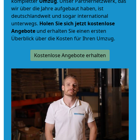
kompletter
Umzug
. Unser Partnernetzwerk, das
wir über die Jahre aufgebaut haben, ist
deutschlandweit und sogar international
unterwegs.
Holen Sie sich jetzt kostenlose
Angebote
und erhalten Sie einen ersten
Überblick über die Kosten für Ihren Umzug.
Kostenlose Angebote erhalten