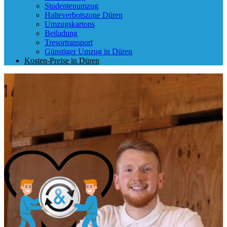
Studentenumzug
Halteverbotszone Düren
Umzugskartons
Beiladung
Tresortransport
Günstiger Umzug in Düren
Kosten-Preise in Düren