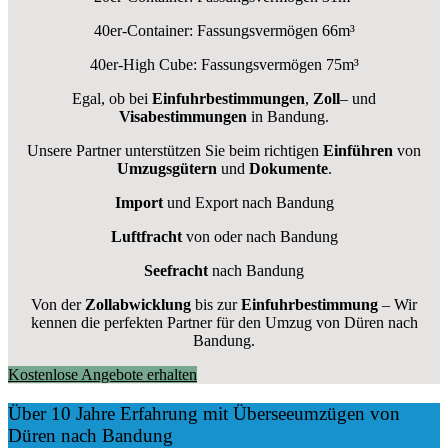
40er-Container: Fassungsvermögen 66m³
40er-High Cube: Fassungsvermögen 75m³
Egal, ob bei
Einfuhrbestimmungen
,
Zoll
– und
Visabestimmungen
in Bandung.
Unsere Partner unterstützen Sie beim richtigen
Einführen
von
Umzugsgütern
und
Dokumente
.
Import
und Export nach Bandung
Luftfracht
von oder nach Bandung
Seefracht
nach Bandung
Von der
Zollabwicklung
bis zur
Einfuhrbestimmung
– Wir
kennen die perfekten Partner für den Umzug von Düren nach
Bandung.
Kostenlose Angebote erhalten
Über 10 Jahre Erfahrung mit Überseeumzügen von
Düren nach Bandung