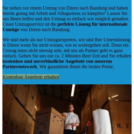
Sie stehen vor einem Umzug von Düren nach Bandung und haben
bereits genug mit Arbeit und Alltagsstress zu kämpfen? Lassen Sie
uns Ihnen helfen und den Umzug so einfach wie möglich gestalten.
Unser Umzugsservice ist die
perfekte Lösung für internationale
Umzüge
von Düren nach Bandung.
Wir sind mehr als nur Umzugsexperten, wir sind Ihre Unterstützung
in Düren wenn Sie nicht wissen, wie es weitergehen soll. Denn ein
Umzug muss nicht stressig sein, mit uns als Partner geht es ganz
einfach. Geben Sie uns nur ca. 2 Minuten Ihrer Zeit und Sie erhalten
kostenlose und unverbindliche
Angebote von unserem
Partnernetzwerk
. Wir garantieren Ihnen die besten Preise.
Kostenlose Angebote erhalten