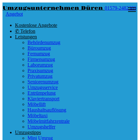
Umzugsunternehmen Düren
01579-2482389
Angebot
Kostenlose Angebote
✆ Telefon
Leistungen
Behördenumzug
Büroumzug
Fernumzug
Firmenumzug
Laborumzug
Praxisumzug
Privatumzug
Seniorenumzug
Umzugsservice
Entrümpelung
Klaviertransport
Möbellift
Haushaltsauflösung
Möbeltaxi
Möbelmitfahrzentrale
Umzugshelfer
Umzugstipps
Mini Umzug