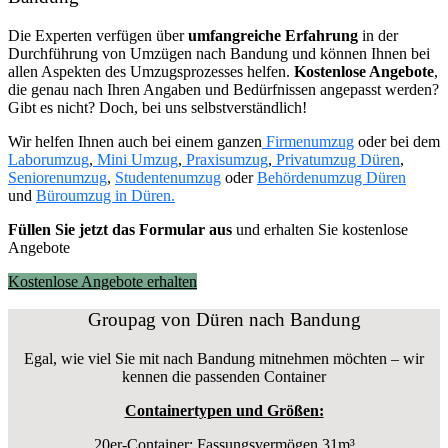
Die Experten verfügen über
umfangreiche Erfahrung
in der
Durchführung von Umzügen nach Bandung und können Ihnen bei
allen Aspekten des Umzugsprozesses helfen.
K
ostenlose Angebote
,
die genau nach Ihren Angaben und Bedürfnissen angepasst werden?
Gibt es nicht? Doch, bei uns selbstverständlich!
Wir helfen Ihnen auch bei einem ganzen
Firmenumzug
oder bei dem
Laborumzug
,
Mini Umzug
,
Praxisumzug
,
Privatumzug Düren
,
Seniorenumzug
,
Studentenumzug
oder
Behördenumzug Düren
und
Büroumzug in Düren.
Füllen Sie jetzt das Formular aus
und erhalten Sie kostenlose
Angebote
Kostenlose Angebote erhalten
Groupag von Düren nach Bandung
Egal, wie viel Sie mit nach Bandung mitnehmen möchten – wir
kennen die passenden Container
Containertypen und Größen:
20er-Container: Fassungsvermögen 31m³