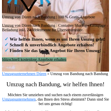
Umzug von Düren nach Bandung | 100 % Gratis-Angebote
Umzug von Düren nach Bandung : Container Sharing - Groupage -
Beiladung inkl. Zolldokumente für Überseeumzüge.
✓
Wir helfen Ihnen, wenn es um Ihren Umzug geht!
✓
Schnell & unverbindlich Angebote erhalten!
✓
Finden Sie das beste Angebot für Ihren Umzug!
blitzschnell kostenlose Angebote erhalten
Umzugsunternehmen Düren
»
Umzug von Bandung nach Bandung
Umzug nach Bandung, wir helfen Ihnen!
Möchten Sie umziehen und suchen nach einem zuverlässigen
Umzugsunternehmen
, das Ihnen den Stress abnimmt? Dann sind Sie
bei uns genau richtig!