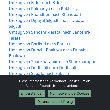
Umzug von Bidur nach Bidur
Umzug von Pokhariya nach Pokhariya
Umzug von Khandbari nach Khandbari
Umzug von Dipayal Silgadhi nach Dipayal
Silgadhi
Umzug von Sanoshri-Taratal nach Sanoshri-
Taratal
Umzug von Bhrikuti nach Bhrikuti
Umzug von Duhabi-Bhaluwa nach Duhabi-
Bhaluwa
Umzug von Shankharapur nach Shankharapur
Umzug von Dudhauli nach Dudhauli
Umzug von Sabaila nach Sabaila
Umzug von Banepa nach Banepa
Diese Internetseite verwendet Cookies um die
Umzug von Phidim nach Phidim
Benutzerfreundlichkeit zu verbessern.
Umzug von Chainpur nach Chainpur
Einverstanden
Nur notwendige Cookies
Umzug von Dakshinkali nach Dakshinkali
Datenschutzerklärung
Umzug von Waling nach Waling
Umzug von Kolhabi nach Kolhabi