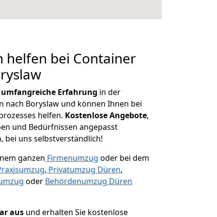
 helfen bei Container
oryslaw
r
umfangreiche Erfahrung
in der
 nach Boryslaw und können Ihnen bei
prozesses helfen.
K
ostenlose Angebote
,
ben und Bedürfnissen angepasst
 bei uns selbstverständlich!
einem ganzen
Firmenumzug
oder bei dem
Praxisumzug
,
Privatumzug Düren
,
numzug
oder
Behördenumzug Düren
lar aus
und erhalten Sie kostenlose