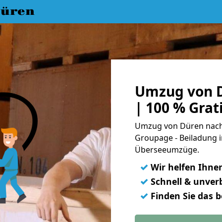
üren
Umzug von D
| 100 % Gra
Umzug von Düren nach 
Groupage - Beiladung i
Überseeumzüge.
✓
Wir helfen Ihne
✓
Schnell & unverb
✓
Finden Sie das 