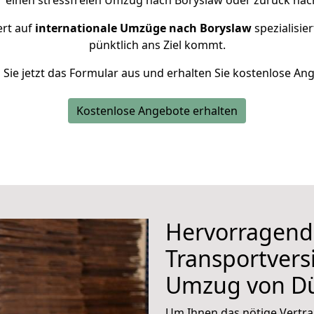
r einen stressfreien Umzug nach Boryslaw oder zurück nac
ert auf
internationale Umzüge nach Boryslaw
spezialisie
pünktlich ans Ziel kommt.
n Sie jetzt das Formular aus und erhalten Sie kostenlose An
Kostenlose Angebote erhalten
Hervorragend
Transportvers
Umzug von D
Um Ihnen das nötige Vertra