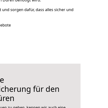
h Düren benötigt wird.
rt und sorgen dafür, dass alles sicher und
gebote
e
icherung für den
üren
uen zu geben, kennen wir auch eine