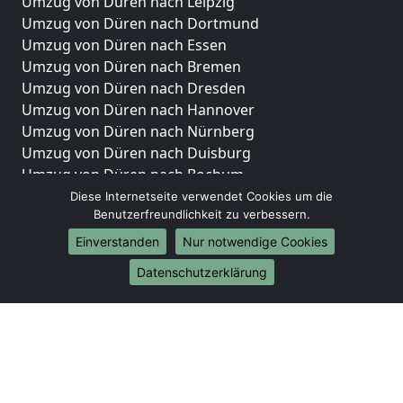
Umzug von Düren nach Leipzig
Umzug von Düren nach Dortmund
Umzug von Düren nach Essen
Umzug von Düren nach Bremen
Umzug von Düren nach Dresden
Umzug von Düren nach Hannover
Umzug von Düren nach Nürnberg
Umzug von Düren nach Duisburg
Umzug von Düren nach Bochum
Umzug von Düren nach Wuppertal
Diese Internetseite verwendet Cookies um die
Benutzerfreundlichkeit zu verbessern.
Umzug von Düren nach Bielefeld
Umzug von Düren nach Bonn
Einverstanden
Nur notwendige Cookies
Umzug von Düren nach Münster
Datenschutzerklärung
Internationale-Umzüge
Umzug von Düren nach Brasilien
Umzug von Düren nach Brunei Darussalam
Umzug von Düren nach Burkina Faso
Umzug von Düren nach Burundi