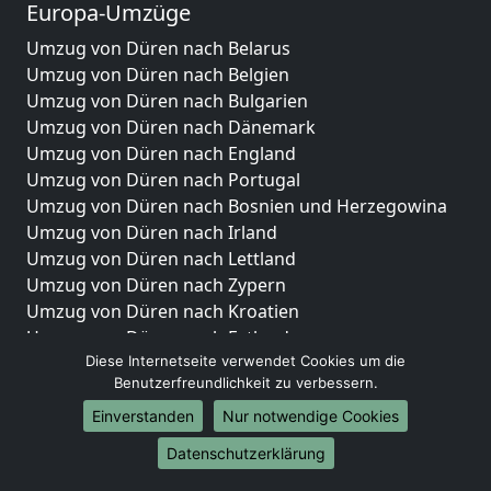
Europa-Umzüge
Umzug von Düren nach Belarus
Umzug von Düren nach Belgien
Umzug von Düren nach Bulgarien
Umzug von Düren nach Dänemark
Umzug von Düren nach England
Umzug von Düren nach Portugal
Umzug von Düren nach Bosnien und Herzegowina
Umzug von Düren nach Irland
Umzug von Düren nach Lettland
Umzug von Düren nach Zypern
Umzug von Düren nach Kroatien
Umzug von Düren nach Estland
Diese Internetseite verwendet Cookies um die
Umzug von Düren nach Finnland
Benutzerfreundlichkeit zu verbessern.
Umzug von Düren nach Frankreich
Umzug von Düren nach Griechenland
Einverstanden
Nur notwendige Cookies
Umzug von Düren nach Italien
Datenschutzerklärung
Umzug von Düren nach Liechtenstein