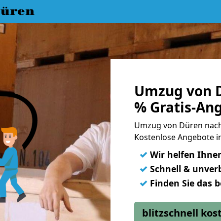
üren
Umzug von D
% Gratis-An
Umzug von Düren nach
Kostenlose Angebote i
✓
Wir helfen Ihne
✓
Schnell & unverb
✓
Finden Sie das 
blitzschnell ko