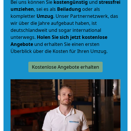
Bei uns können Sie
kostengünstig
und
stressfrei
umziehen
, sei es als
Beiladung
oder als
kompletter
Umzug
. Unser Partnernetzwerk, das
wir über die Jahre aufgebaut haben, ist
deutschlandweit und sogar international
unterwegs.
Holen Sie sich jetzt kostenlose
Angebote
und erhalten Sie einen ersten
Überblick über die Kosten für Ihren Umzug.
Kostenlose Angebote erhalten