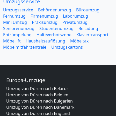
Umzugsservice
Umzugsservice
Behördenumzug
Büroumzug
Fernumzug
Firmenumzug
Laborumzug
Mini Umzug
Praxisumzug
Privatumzug
Seniorenumzug
Studentenumzug
Beiladung
Entrümpelung
Halteverbotszone
Klaviertransport
Möbellift
Haushaltsauflösung
Möbeltaxi
Möbelmitfahrzentrale
Umzugskartons
Europa-Umzüge
Umzug von Düren nach Belarus
Umzug von Düren nach Belgien
Umzug von Düren nach Bulgarien
Umzug von Düren nach Dänemark
Umzug von Düren nach England