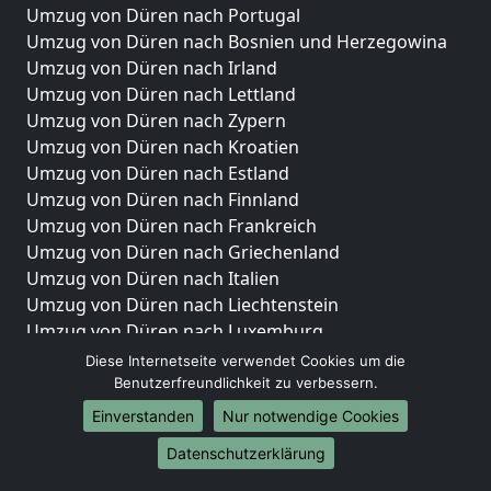
Umzug von Düren nach Portugal
Umzug von Düren nach Bosnien und Herzegowina
Umzug von Düren nach Irland
Umzug von Düren nach Lettland
Umzug von Düren nach Zypern
Umzug von Düren nach Kroatien
Umzug von Düren nach Estland
Umzug von Düren nach Finnland
Umzug von Düren nach Frankreich
Umzug von Düren nach Griechenland
Umzug von Düren nach Italien
Umzug von Düren nach Liechtenstein
Umzug von Düren nach Luxemburg
Umzug von Düren nach Niederlande
Diese Internetseite verwendet Cookies um die
Umzug von Düren nach Norwegen
Benutzerfreundlichkeit zu verbessern.
Einverstanden
Nur notwendige Cookies
Umzüge-Deutschlandweit
Datenschutzerklärung
Umzug von Düren nach Berlin
Umzug von Düren nach Hamburg