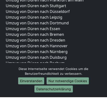
Umzug von Düren nach Frankfurt am Main
Umzug von Düren nach Stuttgart
Umzug von Düren nach Düsseldorf
Umzug von Düren nach Leipzig
Umzug von Düren nach Dortmund
Umzug von Düren nach Essen
Umzug von Düren nach Bremen
Umzug von Düren nach Dresden
Umzug von Düren nach Hannover
Umzug von Düren nach Nürnberg
Umzug von Düren nach Duisburg
Umzug von Düren nach Bochum
Umzug von Düren nach Wuppertal
Diese Internetseite verwendet Cookies um die
Benutzerfreundlichkeit zu verbessern.
Umzug von Düren nach Bielefeld
Umzug von Düren nach Bonn
Einverstanden
Nur notwendige Cookies
Umzug von Düren nach Münster
Datenschutzerklärung
Internationale-Umzüge
Umzug von Düren nach Brasilien