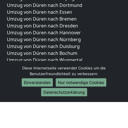
Umzug von Düren nach Dortmund
Umzug von Düren nach Essen
Umzug von Düren nach Bremen
Umzug von Düren nach Dresden
Umzug von Düren nach Hannover
Umzug von Düren nach Nürnberg
Umzug von Düren nach Duisburg
Umzug von Düren nach Bochum
Umzug von Düren nach Wuppertal
Umzug von Düren nach Bielefeld
Diese Internetseite verwendet Cookies um die
Umzug von Düren nach Bonn
Benutzerfreundlichkeit zu verbessern.
Umzug von Düren nach Münster
Einverstanden
Nur notwendige Cookies
Internationale-Umzüge
Datenschutzerklärung
Umzug von Düren nach Brasilien
Umzug von Düren nach Brunei Darussalam
Umzug von Düren nach Burkina Faso
Umzug von Düren nach Burundi